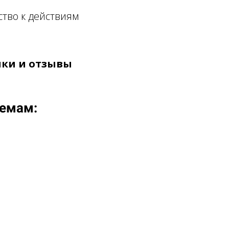
ство к действиям
ики и отзывы
темам: