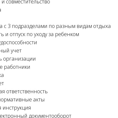
и совместительство
а
а с 3 подразделами по разным видам отдыха
 и отпуск по уходу за ребенком
удоспособности
ный учет
ь организации
е работники
ка
ет
я ответственность
нормативные акты
 инструкция
ектронный документооборот