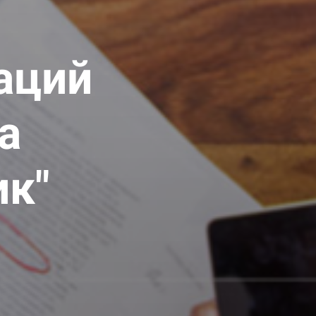
таций
ба
ик"