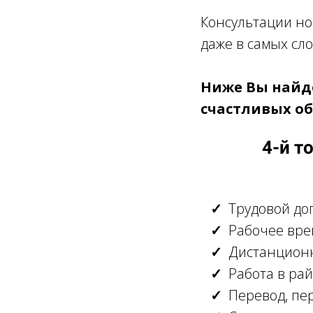
Консультации нос
даже в самых сл
Ниже Вы найде
счастливых о
4-й т
Трудовой до
Рабочее вре
Дистанцион
Работа в ра
Перевод, пе