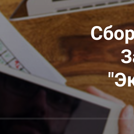
Сбор
З
"Э