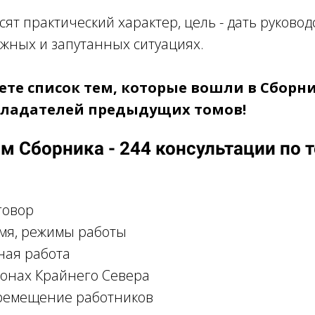
ят практический характер, цель - дать руковод
ожных и запутанных ситуациях.
те список тем, которые вошли в Сборн
бладателей предыдущих томов!
ом Сборника - 244 консультации по 
говор
мя, режимы работы
ная работа
йонах Крайнего Севера
ремещение работников